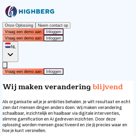
Onze Oplossing
Neem contact op
Vraag een demo aan
Inloggen
Vraag een demo aan
Inloggen
NL
Vraag een demo aan
Inloggen
Wij maken verandering
blijvend
Als organisatie wil je je ambities behalen. Je wilt resultaat en echt
zien dat mensen dingen anders doen. Wij maken verandering
schaalbaar, inzichtelijk en haalbaar via digitale interventies,
slimme gamification en AI gedreven inzichten. Door deze
oplossing worden mensen geactiveerd en zie jij precies waar en
hoe je kunt versnellen.