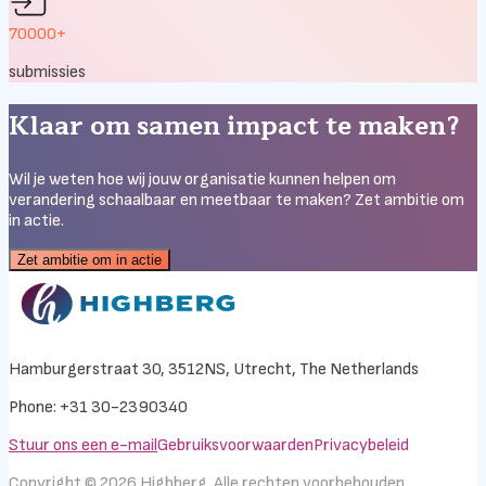
70000+
submissies
Klaar om samen impact te maken?
Wil je weten hoe wij jouw organisatie kunnen helpen om
verandering schaalbaar en meetbaar te maken? Zet ambitie om
in actie
.
Zet ambitie om in actie
Hamburgerstraat 30, 3512NS, Utrecht, The Netherlands
Phone: +31 30-2390340
Stuur ons een e-mail
Gebruiksvoorwaarden
Privacybeleid
Copyright ©
2026
Highberg.
Alle rechten voorbehouden